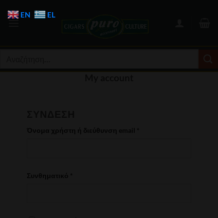
Μετάβαση
EN
EL
στο
περιεχόμενο
Αναζήτηση
για:
My account
ΣΎΝΔΕΣΗ
Α
Όνομα χρήστη ή διεύθυνση email
*
π
α
ι
τ
Α
Συνθηματικό
*
ε
π
ί
α
τ
ι