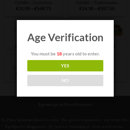
CUABA – Exclusivos
CUABA – Tradicionales
Price
Price
€
21.95
–
€
548.75
€
14.30
–
€
357.50
range:
range:
€21.95
€14.30
through
throug
€548.75
€357.5
Age Verification
ΕΞΑΝΤΛΗΜΈΝΟ
ΕΞΑΝΤΛΗΜΈΝΟ
You must be
18
years old to enter.
CUABA
CUABA
YES
CUABA – Distinguidos
CUABA – Divinos
Price
Price
€
32.45
–
€
324.50
€
13.10
–
€
327.50
range:
range:
NO
€32.45
€13.10
through
throug
€324.50
€327.5
Σχετικά με το Puro Accessori
Το Puro Accessori βαδίζει στον 25ο χρόνο παρουσίας του στην Νέα
Ερυθραία (Κηφισιά). 25 χρόνια προσφοράς στον καπνιστή...