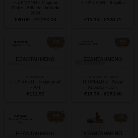
H. UPMANN – Magnum
H. UPMANN – Regalias
Finite – Edición Limitada
2024
Price
Price
€
90.00
–
€
2,250.00
€
13.15
–
€
328.75
range:
range:
€90.00
€13.15
through
throug
€2,250.00
€328.7
ΕΞΑΝΤΛΗΜΈΝΟ
ΕΞΑΝΤΛΗΜΈΝΟ
H. UPMANN
CASA DEL HABANOS
H. UPMANN – Magnum 46
H. UPMANN – Royal
– A/T
Robusto – CDH
Price
€
112.50
€
19.35
–
€
193.50
range:
€19.35
throug
€193.5
ΕΞΑΝΤΛΗΜΈΝΟ
ΕΞΑΝΤΛΗΜΈΝΟ