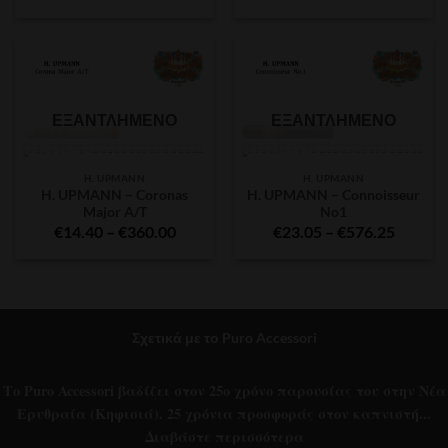
range:
range:
€10.80
€14.55
through
throug
€270.00
€363.7
ΕΞΑΝΤΛΗΜΈΝΟ
ΕΞΑΝΤΛΗΜΈΝΟ
H. UPMANN
H. UPMANN
H. UPMANN – Coronas
H. UPMANN – Connoisseur
Major A/T
No1
Price
Price
€
14.40
–
€
360.00
€
23.05
–
€
576.25
range:
range:
€14.40
€23.05
through
throug
€360.00
€576.2
Σχετικά με το Puro Accessori
Το Puro Accessori βαδίζει στον 25ο χρόνο παρουσίας του στην Νέα
Ερυθραία (Κηφισιά). 25 χρόνια προσφοράς στον καπνιστή...
Διαβάστε περισσότερα