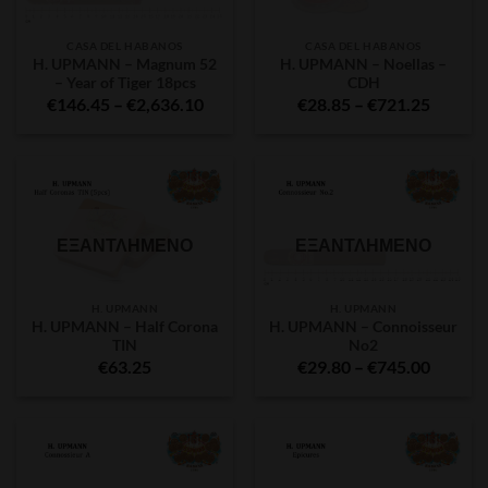
CASA DEL HABANOS
CASA DEL HABANOS
H. UPMANN – Magnum 52
H. UPMANN – Noellas –
– Year of Tiger 18pcs
CDH
Price
Price
€
146.45
–
€
2,636.10
€
28.85
–
€
721.25
range:
range:
€146.45
€28.85
through
throug
€2,636.10
€721.2
ΕΞΑΝΤΛΗΜΈΝΟ
ΕΞΑΝΤΛΗΜΈΝΟ
H. UPMANN
H. UPMANN
H. UPMANN – Half Corona
H. UPMANN – Connoisseur
TIN
No2
Price
€
63.25
€
29.80
–
€
745.00
range:
€29.80
throug
€745.0