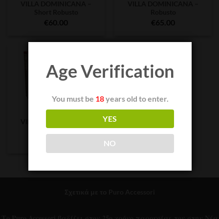
VILLA DOMINICANA –
VILLA DOMINICANA –
Short Robusto
Robusto
€
60.00
€
65.00
Age Verification
You must be
18
years old to enter.
VILLA DOMINICANA
YES
VILLA DOMINICANA –
Corona
€
65.00
NO
Σχετικά με το Puro Accessori
Το Puro Accessori βαδίζει στον 25ο χρόνο παρουσίας του στην Νέα