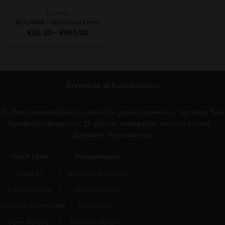
BOLIVAR
BOLIVAR – Belicosos Finos
Price
€
26.20
–
€
655.00
range:
€26.20
through
€655.00
Σχετικά με το Puro Accessori
Το Puro Accessori βαδίζει στον 25ο χρόνο παρουσίας του στην Νέα
Ερυθραία (Κηφισιά). 25 χρόνια προσφοράς στον καπνιστή...
Διαβάστε περισσότερα
Quick Links
Λογαριασμός
About Us
Πίνακας Ελέγχου
Επικοινωνία
Παραγγελίες
ολιτική Απορρήτου
Διευθύνσεις
Όροι Χρήσης
Καλάθι Αγορών