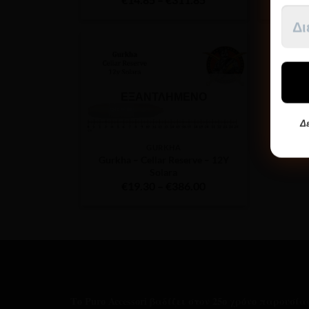
range:
€14.85
through
€311.85
ΕΞΑΝΤΛΗΜΈΝΟ
Δε
GURKHA
Gurkha – Cellar Reserve – 12Y
Solara
Price
€
19.30
–
€
386.00
range:
€19.30
through
€386.00
Το Puro Accessori βαδίζει στον 25ο χρόνο παρουσί