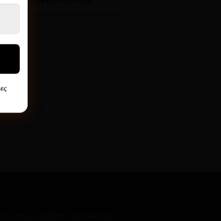
range:
€14.85
through
€297.00
ες
απνιστή...
Διαβάστε περισσότερα