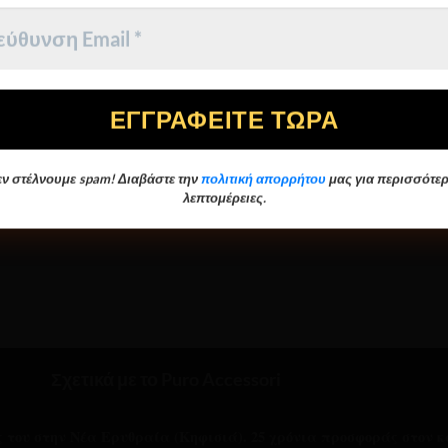
range:
range:
€14.85
€23.50
through
through
€311.85
€471.60
ν στέλνουμε spam! Διαβάστε την
πολιτική απορρήτου
μας για περισσότερ
λεπτομέρειες.
Σχετικά με το Puro Accessori
ας του στην Νέα Ερυθραία (Κηφισιά). 25 χρόνια προσφοράς στον κ