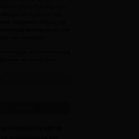
€2,046.25
ρίπλοκο από τα Robustos που
δύναμη και τη συνοχή του.
τρόπο, ισορροπεί πλήρως την
εκπληκτική κατασκευή και είναι
τητα που πρεσβεύει.
κλεπτυσμένα και δυνατά πούρα
 βανίλιας και αμύγδαλου.
 ΣΤΟ ΚΑΛΆΘΙ
κες καλλιέργειας από το
 σε συνδυασμό με την