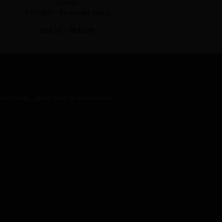
COHIBA
COHIBA
COHIBA – Piramides Extra
COHIBA – Siglo II – A/
Price
€
64.50
–
€
645.00
€
120.60
range:
95
€64.50
gh
through
.75
€645.00
απνιστή...
Διαβάστε περισσότερα