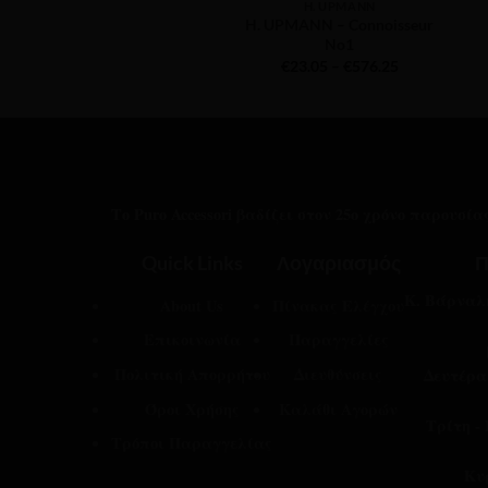
H. UPMANN
H. UPMANN – Connoisseur
No1
Price
€
23.05
–
€
576.25
range:
€23.05
through
€576.25
Το Puro Accessori βαδίζει στον 25ο χρόνο παρουσί
Quick Links
Λογαριασμός
Π
Κ. Βάρναλη
About Us
Πίνακας Ελέγχου
Επικοινωνία
Παραγγελίες
Πολιτική Απορρήτου
Διευθύνσεις
Δευτέρα
Όροι Χρήσης
Καλάθι Αγορών
Τρίτη -
Τρόποι Παραγγελίας
Κυ