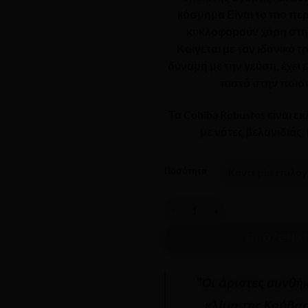
κόσμημα Είναι το πιο πε
κυκλοφορούν χάρη στη 
Καίγεται με τον ιδανικό 
δύναμη με την γεύση, έχει 
πιστό στην ποιό
Τα
Cohiba Robustos
είναι ε
με νότες
βελανιδιάς,
Ποσότητα
COHIBA - Robustos ποσότητα
ΠΡΟΣΘΉΚΗ
"Οι άριστες συνθή
κλίμα της Κούβας