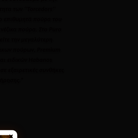
τητα των ‘’Torcedors’’
ο επιθυμητά πούρα του
νέζικα πούρα. Στο Puro
ρείτε την μεγαλύτερη
ικων πούρων, Premium
αι ειδικών Habanos
 σε εξαιρετικές συνθήκες
ήρησης."