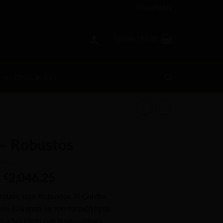
210-6254426
Καλάθι /
€
0.00
ΠΡΟΣΦΟΡΕΣ
– Robustos
Price
–
2,046.25
€
range:
ιλιάς των Robustos. Η Cohiba
€81.85
sto ένα από τα πιο περιζήτητα
through
τό εδώ είναι ένα πραγματικό