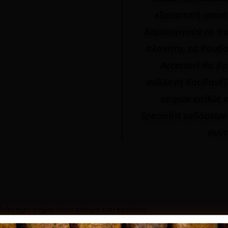
εξαιρετική ικανό
δημιουργούν τα πι
πλανήτη, τα Κουβα
Accessori θα β
συλλογή Κουβανέζ
σειρών καθώς κ
Specialist εκδόσεων
συντ
ο διάσημο σήμα στον κόσμο του καπνού.