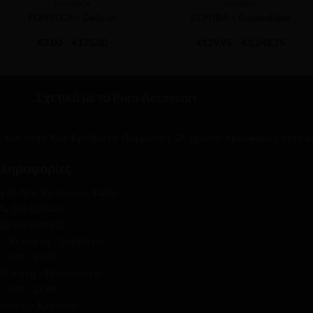
FONSECA
COHIBA
FONSECA – Delicias
COHIBA – Esplendidos
Price
Price
€
7.00
–
€
175.00
€
129.95
–
€
3,248.75
range:
range:
€7.00
€129.
through
throu
€175.00
€3,248
Σχετικά με το Puro Accessori
ας του στην Νέα Ερυθραία (Κηφισιά). 25 χρόνια προσφοράς στον κ
ληροφορίες
 42 Νέα Ερυθραία 14671
210 6254426
210 6202842
 - Τετάρτη - Σάββατο:
9:00 - 15:30
 Πέμπτη - Παρασκευή:
9:00 - 21:00
ριακές: Κλειστά