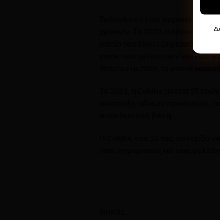
Το
Maduro 5 Line
παρουσιάστηκε 
Δε
χρόνων. Το 2010, παρουσιάστηκ
οποίο του δίνει εξαιρετικό χαρακ
garde που ηγείται των τάσεων στ
Reserva
το 2009, τα οποία κατασ
Το 2021, η Cohiba γίνεται 55 ετ
ανάπτυξη ειδικών προϊόντων, τα
αποκλειστική βάση.
Η Cohiba, στα 55 της, συνεχίζει 
τους σημερινούς και τους μελλον
ΜΉΚΟΣ