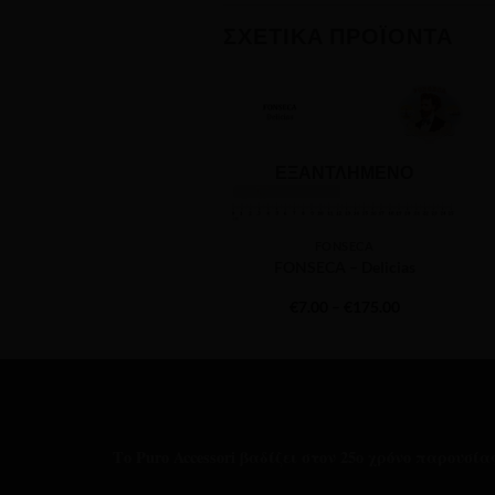
ΣΧΕΤΙΚΆ ΠΡΟΪΌΝΤΑ
ΕΞΑΝΤΛΗΜΈΝΟ
FONSECA
FONSECA – Delicias
Price
€
7.00
–
€
175.00
range:
€7.00
through
€175.00
Το Puro Accessori βαδίζει στον 25ο χρόνο παρουσί