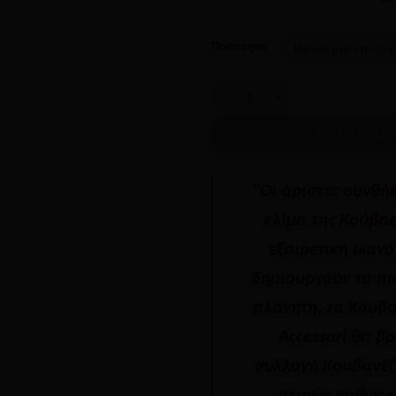
Ποσότητα
CUABA - Exclusivos ποσότητα
ΠΡΟΣΘΉΚΗ
"Οι άριστες συνθή
κλίμα της Κούβας
εξαιρετική ικανό
δημιουργούν τα πι
πλανήτη, τα Κουβα
Accessori θα β
συλλογή Κουβανέζ
σειρών καθώς κ