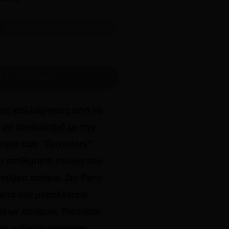
€548.75
 ΣΤΟ ΚΑΛΆΘΙ
κες καλλιέργειας από το
 σε συνδυασμό με την
τητα των ‘’Torcedors’’
ο επιθυμητά πούρα του
νέζικα πούρα. Στο Puro
ρείτε την μεγαλύτερη
ικων πούρων, Premium
αι ειδικών Habanos