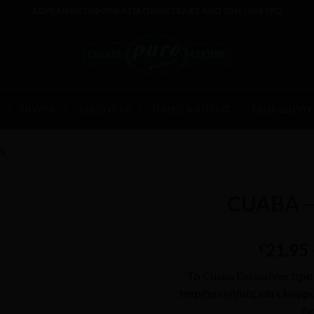
ΔΩΡΕΑΝ ΜΕΤΑΦΟΡΙΚΑ ΓΙΑ ΠΑΡΑΓΓΕΛΙΕΣ ΑΝΩ ΤΩΝ 100 ΕΥΡΩ
ΠΟΥΡΑ
ΑΞΕΣΟΥΑΡ
ΠΙΠΕΣ ΚΑΠΝΟΥ
ΕΙΔΗ ΔΩΡΟΥ
A
CUABA – 
21.95
€
Το
Cuaba Exclusivos
προσ
παρέχει γήινες και ελαφρ
έν