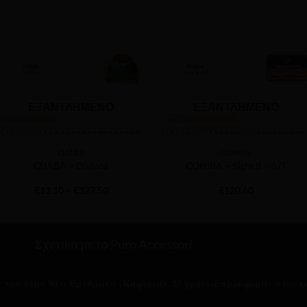
ΕΞΑΝΤΛΗΜΈΝΟ
ΕΞΑΝΤΛΗΜΈΝΟ
CUABA
COHIBA
CUABA – Divinos
COHIBA – Siglo II – A/T
Price
€
13.10
–
€
327.50
€
120.60
range:
€13.10
through
€327.50
Σχετικά με το Puro Accessori
ας του στην Νέα Ερυθραία (Κηφισιά). 25 χρόνια προσφοράς στον κ