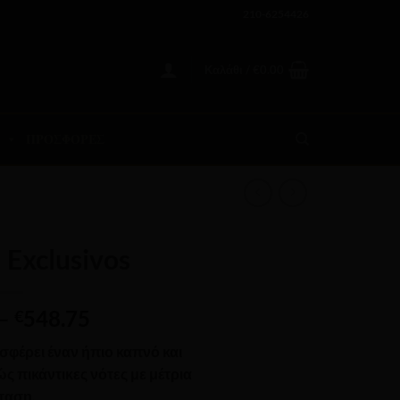
210-6254426
Καλάθι /
€
0.00
ΠΡΟΣΦΟΡΕΣ
Exclusivos
Price
–
548.75
€
range:
φέρει έναν ήπιο καπνό και
€21.95
ώς πικάντικες νότες με
μέτρια
through
ταση.