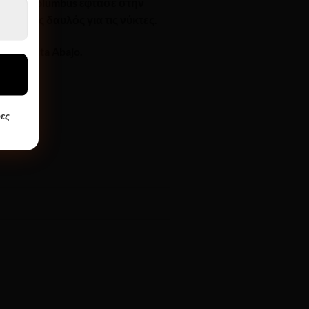
ή που ο Columbus έφτασε στην
μερα ως δαυλός για τις νύκτες.
οχή Vuelta Abajo.
ες