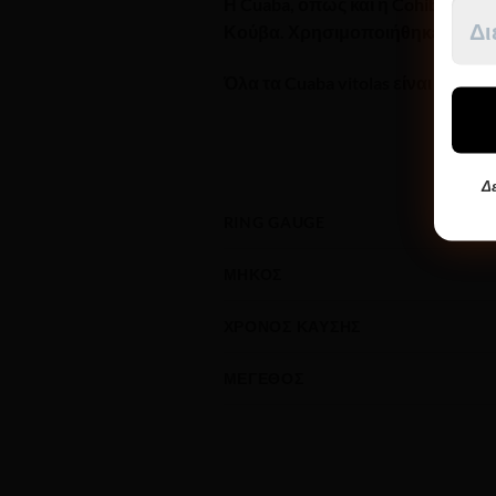
Η
Cuaba
, όπως και η
Cohiba
, είν
Κούβα. Χρησιμοποιήθηκε για να π
Όλα τα Cuaba vitolas είναι κατασ
Δε
RING GAUGE
ΜΉΚΟΣ
ΧΡΌΝΟΣ ΚΑΎΣΗΣ
ΜΈΓΕΘΟΣ