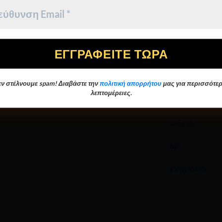
αι μια ινδιάνική λέξη που χρησιμοποίησαν οι Taínos τη στιγμ
εριγράψει ένα εύκαυστο ξύλο που αξιοποιείται μέχρι και σή
κευασμένα Long Filler, με γέμιση και φύλλα cape από την περι
ν στέλνουμε spam! Διαβάστε την
πολιτική απορρήτου
μας για περισσότερ
λεπτομέρειες.
46
145mm
60'
EXQUISITO