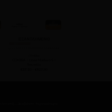
ΕΞΑΝΤΛΗΜΈΝΟ
ΕΞΑΝΤΛΗΜΈΝΟ
COHIBA
COHIBA
COHIBA – Linea Maduro 5 –
COHIBA – Siglo I – A/T
Secretos
Price
€
37.10
–
€
927.50
€
102.00
range:
€37.10
through
€927.50
απνιστή...
Διαβάστε περισσότερα