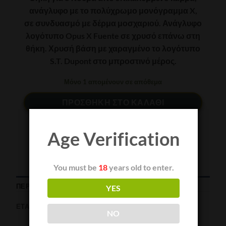
ανάγλυφο με το πολύχρωμο μονόγραμμα X,
σε συνδυασμό με δέρμα μοσχαριού. Ανάγλυφο
λογότυπο Opus X Fuente σε χρυσό επάνω στη
θήκη. Χρυσή βάση με χαραγμένο το λογότυπο
S.T. Dupont στο μπροστινό μέρος.
Μόνο 1 απομένουν σε απόθεμα
ΠΡΟΣΘΉΚΗ ΣΤΟ ΚΑΛΆΘΙ
Age Verification
You must be
18
years old to enter.
ΠΕΡΙΓΡΑΦΉ
YES
ΕΤΑΙΡΊΑ
NO