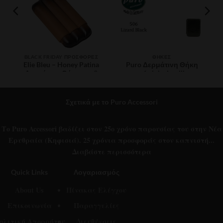
ΒLACK FRIDAY ΠΡΟΣΦΟΡΈΣ
ΘΉΚΕΣ
Elie Bleu – Honey Patina
Puro Δερμάτινη Θήκη
Δερμάτινη Θήκη για 3
για 6 club cigarillos,
πούρα – Ring 62
multi/colour (506)
Price
€
420.00
€
56.00
–
€
60.00
Σχετικά με το Puro Accessori
range:
€56.00
through
€60.00
Το Puro Accessori βαδίζει στον 25ο χρόνο παρουσίας του στην Νέα
Ερυθραία (Κηφισιά). 25 χρόνια προσφοράς στον καπνιστή...
Διαβάστε περισσότερα
Quick Links
Λογαριασμός
About Us
Πίνακας Ελέγχου
Επικοινωνία
Παραγγελίες
ολιτική Απορρήτου
Διευθύνσεις