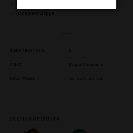
Ρυθμιζόμενη θήκη για 3 πούρα
Aλουμίνιο/Δέρμα
ΧΩΡΗΤΙΚΌΤΗΤΑ
3
ΥΛΙΚΌ
Δέρμα/Αλουμίνιο
ΔΙΑΣΤΆΣΕΙΣ
16cm x 8cm x 3cm
ΣΧΕΤΙΚΆ ΠΡΟΪΌΝΤΑ