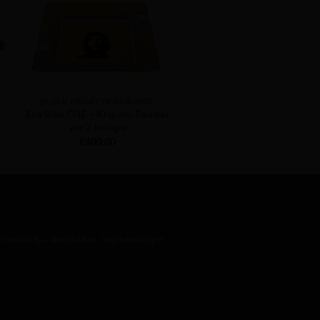
ΒLACK FRIDAY ΠΡΟΣΦΟΡΈΣ
ΒLACK FRIDAY ΠΡΟΣΦΟΡ
Elie Bleu CHE – Κίτρινο Τασάκι
Elie Bleu CHE – Black Τα
για 2 πούρα
για 2 πούρα
€
400.00
€
400.00
απνιστή...
Διαβάστε περισσότερα