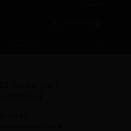
210-6254426
Καλάθι /
€
0.00
ΠΡΟΣΦΟΡΕΣ
43 Τασάκι για 1
ulti/colour
Original
Η
0
82.50
€
price
τρέχουσα
ο το ξύλινο τασάκι Jemar Line
was:
τιμή