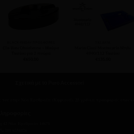
ΒLACK FRIDAY ΠΡΟΣΦΟΡΈΣ
ΤΑΣΆΚΙΑ
Elie Bleu Obsidienne – Μαύρο
Mario Cioni Montecarlo Μπλε
Τασάκι για 2 πούρα
4940/112 Τασάκι
€
650.00
€
135.00
Σχετικά με το Puro Accessori
ας του στην Νέα Ερυθραία (Κηφισιά). 25 χρόνια προσφοράς στον κ
ληροφορίες
 42 Νέα Ερυθραία 14671
210 6254426