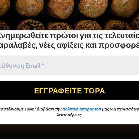
You must be
18
years old to enter.
YES
νημερωθείτε πρώτοι για τις τελευταί
NO
αραλαβές, νέες αφίξεις και προσφορέ
1
Ξύλο – Μέταλλο
Λαιμητόμος
ν στέλνουμε spam! Διαβάστε την
πολιτική απορρήτου
μας για περισσότερ
λεπτομέρειες.