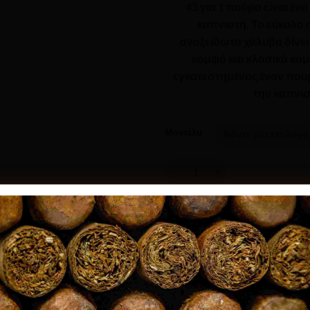
43 για 1 πούρο είναι έν
καπνιστή. Το εύκολο
ανοξείδωτο χάλυβα δίνει 
κομψό και κλασικό κομμ
εγκατεστημένος έναν πο
την καπνισ
Μοντέλο
Jemar - Line 43 Τασάκι για 1 Πο
ΠΡΟΣΘΉΚΗ
Age Verification