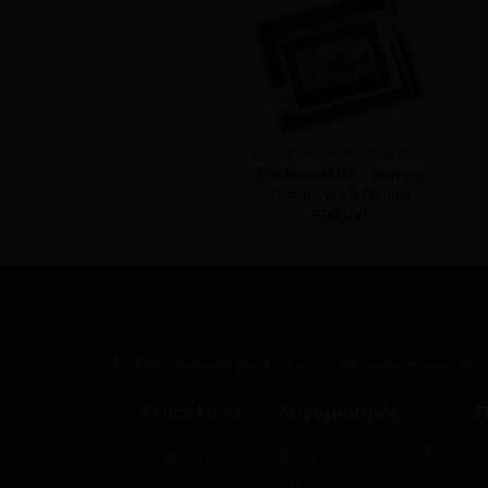
ΒLACK FRIDAY ΠΡΟΣΦΟΡΈΣ
Elie Bleu ALBA – Μαύρο
Τασάκι για 2 Πούρα
€
500.00
Το Puro Accessori βαδίζει στον 25ο χρόνο παρουσί
Quick Links
Λογαριασμός
Π
Κ. Βάρναλη
About Us
Πίνακας Ελέγχου