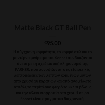
Matte Black GT Ball Pen
95.00
€
Η σύγχρονη κομψότητα, το κομψό στιλ και το
μοντέρνο φινίρισμα του Sonnet συνδυάζονται
άνετα με τη σχεδιαστική κληρονομιά της
PARKER, που συνοψίζονται στις εξαιρετικές
λεπτομέρειες των λεπτών κομμένων μυτών
από χρυσό 18 καρατίων και από ανοξείδωτο
ατσάλι, το περίπλοκο φτερό του κλιπ βέλους
και την τέλεια ισορροπία στο χέρι. Η σειρά
Sonnet είναι πραγματικά διαχρονική.