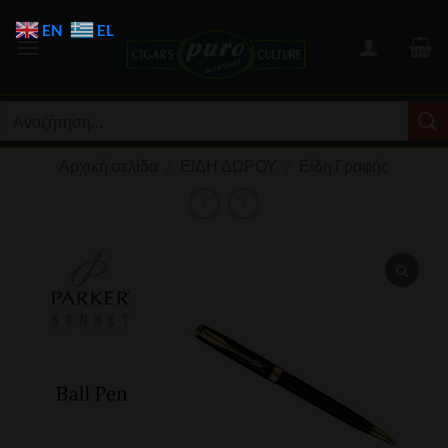
Μετάβαση
EN
EL
στο
περιεχόμενο
Αναζήτηση
για:
Αρχική σελίδα
/
ΕΙΔΗ ΔΩΡΟΥ
/
Είδη Γραφής