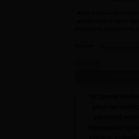
Αυτά τα πούρα αποτελούν τ
φλιτζάνι καφέ το πρωί, π
απόλαυσης καπνίσματος, σ
Ποσότητα
MONTECRISTO - Puritos ποσότ
ΠΡΟΣΘΉΚΗ
"Οι άριστες συνθή
κλίμα της Κούβας
εξαιρετική ικανό
δημιουργούν τα πι
πλανήτη, τα Κουβα