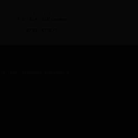
FONSECA
BOLIVAR
FONSECA – KDT Cadetes
BOLIVAR – Tubos No2
Price
Pr
€
7.15
–
€
178.75
€
11.90
–
€
297.50
range:
ra
€7.15
€1
through
th
€178.75
€2
απνιστή...
Διαβάστε περισσότερα