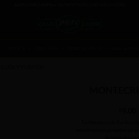
ΔΩΡΕΑΝ ΜΕΤΑΦΟΡΙΚΑ ΓΙΑ ΠΑΡΑΓΓΕΛΙΕΣ ΑΝΩ ΤΩΝ 100 ΕΥΡΩ
ΠΟΥΡΑ
ΑΞΕΣΟΥΑΡ
ΠΙΠΕΣ ΚΑΠΝΟΥ
ΕΙΔΗ ΔΩΡΟΥ
ILLOS Y PURITOS
MONTECRIS
9.00
€
Το
Montecristo Puritos
π
σανού αναμεμειγμένη με μι
ένταση του πο