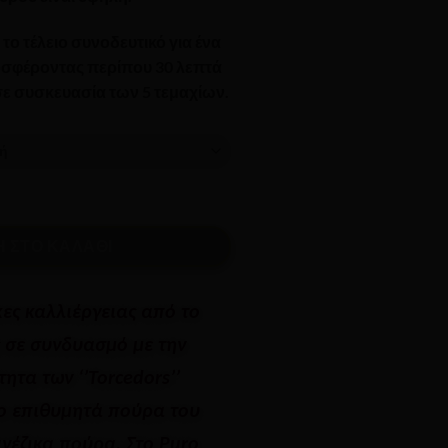
€45.00
ο τέλειο συνοδευτικό για ένα
ροσφέροντας περίπου 30 λεπτά
ε συσκευασία των 5 τεμαχίων.
ητα
 ΣΤΟ ΚΑΛΆΘΙ
κες καλλιέργειας από το
 σε συνδυασμό με την
τητα των ‘’Torcedors’’
ο επιθυμητά πούρα του
νέζικα πούρα. Στο Puro