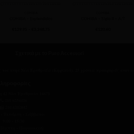
COHIBA
COHIBA
COHIBA – Esplendidos
COHIBA – Siglo II – A/T
Price
€
129.95
–
€
3,248.75
€
120.60
range:
€129.95
through
€3,248.75
Σχετικά με το Puro Accessori
ας του στην Νέα Ερυθραία (Κηφισιά). 25 χρόνια προσφοράς στον κ
ληροφορίες
 42 Νέα Ερυθραία 14671
210 6254426
210 6202842
 - Τετάρτη - Σάββατο:
9:00 - 15:30
 Πέμπτη - Παρασκευή: