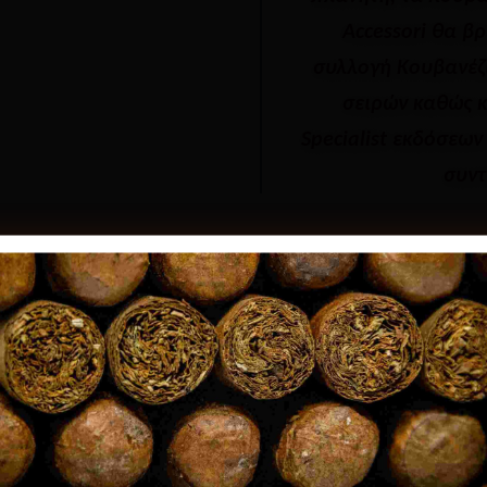
Accessori θα β
συλλογή Κουβανέζ
σειρών καθώς κ
Specialist εκδόσεων
συντ
σημο και ίσως το πιο εκτιμημένο από όλα τα σήματα Habanos
ου συγκρίνονται όλα τα άλλα Habanos
.
Age Verification
μυθιστόρημα “The Count of Monte Cristo ” από τον Alexande
You must be
18
years old to enter.
Montecristo που αποτελείται αρχικά μόνο από τα
Vitola αριθ