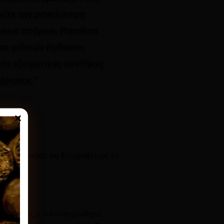
ρείτε την μεγαλύτερη
ικων πούρων, Premium
αι ειδικών Habanos
 σε εξαιρετικές συνθήκες
ήρησης."
. Θα μπορούσε να θεωρηθεί ως το
r Dumas.
μού 1 έως 5,
ολοκληρώθηκε