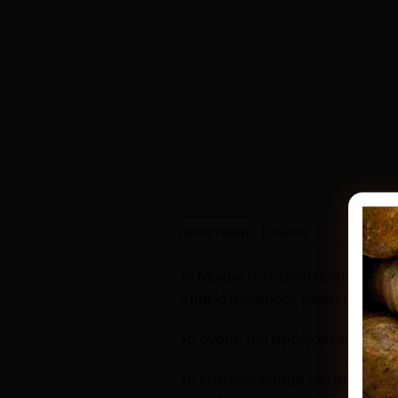
ΠΕΡΙΓΡΑΦΉ
ΕΤΑΙΡΊΑ
To Montecristo είναι το πιο διά
σημείο αναφοράς βάσει του οποί
Το όνομά του προέρχεται από το 
Το ιστορικό φάσμα του σήματος 