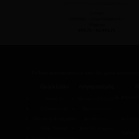
COHIBA
COHIBA – Linea Maduro 5 –
Magicos
Price
€
99.75
–
€
2,493.75
range:
€99.75
through
€2,493.75
Το Puro Accessori βαδίζει στον 25ο χρόνο παρουσί
Quick Links
Λογαριασμός
Π
Κ. Βάρναλη
About Us
Πίνακας Ελέγχου
Επικοινωνία
Παραγγελίες
Πολιτική Απορρήτου
Διευθύνσεις
Δευτέρα
Όροι Χρήσης
Καλάθι Αγορών
Τρίτη -
Τρόποι Παραγγελίας