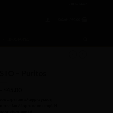
210-6254426
Καλάθι /
€
0.00
ΠΡΟΣΦΟΡΕΣ
TO – Puritos
Price
–
45.00
€
range:
ροσφέρει μια ελαφριά
γεύση
€9.00
α πινελιά δέρματος και καφέ.
Η
through
ύρου είναι υψηλή.