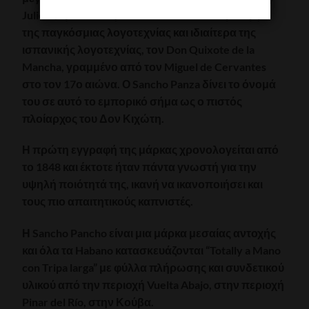
Julieta, εμπνεύστηκε από ένα από τα κύρια έργα
της παγκόσμιας λογοτεχνίας και ιδιαίτερα της
ισπανικής λογοτεχνίας, τον Don Quixote de la
Mancha, γραμμένο από τον Miguel de Cervantes
στο τον 17ο αιώνα. Ο Sancho Panza δίνει το όνομά
του σε αυτό το εμπορικό σήμα ως ο πιστός
πλοίαρχος του Δον Κιχώτη.
Η πρώτη εγγραφή της μάρκας χρονολογείται από
το 1848 και έκτοτε ήταν πάντα γνωστή για την
υψηλή ποιότητά της, ικανή να ικανοποιήσει και
τους πιο απαιτητικούς καπνιστές.
Η Sancho Pancho είναι μια μάρκα μεσαίας αντοχής
και όλα τα Habano κατασκευάζονται
“Totally a Mano
con Tripa larga”
με φύλλα πλήρωσης και συνδετικού
υλικού από την περιοχή Vuelta Abajo, στην περιοχή
Pinar del Río, στην Κούβα.