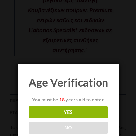
μεγαλύτερη συλλογή
Κουβανέζικων πούρων, Premium
σειρών καθώς και ειδικών
Habanos Specialist εκδόσεων σε
εξαιρετικές συνθήκες
συντήρησης."
Age Verification
You must be
18
years old to enter.
ΠΕΡΙΓΡΑΦΉ
YES
ΕΤΑΙΡΊΑ
Το όνομα της μάρκας
Sancho Panza,
όπως και άλλες
NO
μεγάλες μάρκες όπως οι Montecristo και Romeo y