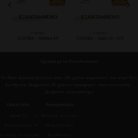
ΕΞΑΝΤΛΗΜΈΝΟ
ΕΞΑΝΤΛΗΜΈΝΟ
COHIBA
COHIBA
COHIBA – Behike 54
COHIBA – Siglo VI – A/T
ce
Price
€
150.00
–
€
1,500.00
€
151.80
e:
range:
.00
€150.00
ough
through
Σχετικά με το Puro Accessori
0.00
€1,500.00
Το Puro Accessori βαδίζει στον 25ο χρόνο παρουσίας του στην Νέα
Ερυθραία (Κηφισιά). 25 χρόνια προσφοράς στον καπνιστή...
Διαβάστε περισσότερα
Quick Links
Λογαριασμός
About Us
Πίνακας Ελέγχου
Επικοινωνία
Παραγγελίες
ολιτική Απορρήτου
Διευθύνσεις