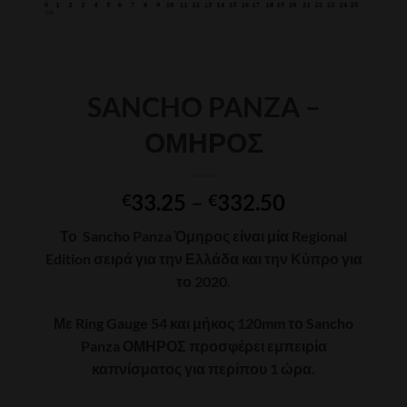
SANCHO PANZA –
ΟΜΗΡΟΣ
Price
33.25
–
332.50
€
€
range:
Το
Sancho Panza Όμηρος
είναι μία Regional
€33.25
Edition σειρά για την Ελλάδα και την Κύπρο για
through
το 2020.
€332.50
Με Ring Gauge 54 και μήκος 120mm το Sancho
Panza ΟΜΗΡΟΣ προσφέρει εμπειρία
καπνίσματος για περίπου 1 ώρα.