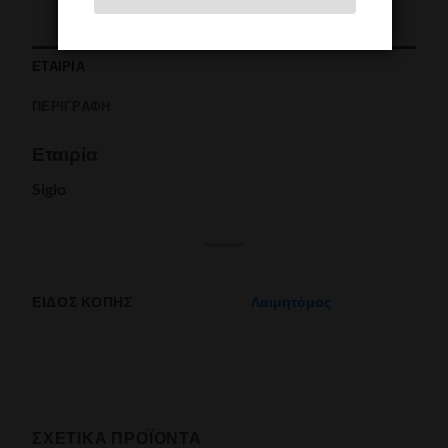
ΕΤΑΙΡΊΑ
ΠΕΡΙΓΡΑΦΉ
Εταιρία
Siglo
ΕΊΔΟΣ ΚΟΠΉΣ
Λαιμητόμος
ΣΧΕΤΙΚΆ ΠΡΟΪΌΝΤΑ