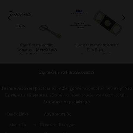
ΕΞΑΡΤΉΜΑΤΑ ΚΟΠΉΣ
ΒLACK FRIDAY ΠΡΟΣΦΟΡΈΣ
Donatus – Μεταλλικό
Elie Bleu –
Ψαλίδι Line 1150,
Ασημένιος/Satin
multi/colour
Μαύρος Πουροκόπτης
€
85.00
€
320.00
Σχετικά με το Puro Accessori
Το Puro Accessori βαδίζει στον 25ο χρόνο παρουσίας του στην Νέα
Ερυθραία (Κηφισιά). 25 χρόνια προσφοράς στον καπνιστή...
Διαβάστε περισσότερα
Quick Links
Λογαριασμός
About Us
Πίνακας Ελέγχου