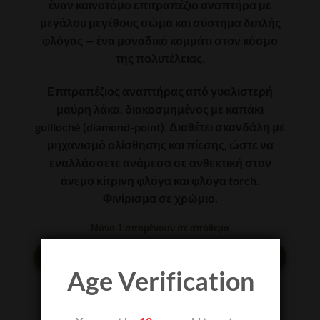
έναν καινοτόμο επιτραπέζιο αναπτήρα με
μεγάλου μεγέθους σώμα και σύστημα διπλής
φλόγας — ένα μοναδικό κομμάτι στον κόσμο
της πολυτέλειας.
Επιτραπέζιος αναπτήρας από γυαλιστερή
μαύρη λάκα, διακοσμημένος με καπάκι
guilloché (diamond-point). Διαθέτει σκανδάλη με
μηχανισμό ολίσθησης και πίεσης, ώστε να
εναλλάσσετε ανάμεσα σε ανθεκτική στον
άνεμο κίτρινη φλόγα και φλόγα torch.
Φινίρισμα σε χρώμιο.
Μόνο 1 απομένουν σε απόθεμα
ΠΡΟΣΘΉΚΗ ΣΤΟ ΚΑΛΆΘΙ
Age Verification