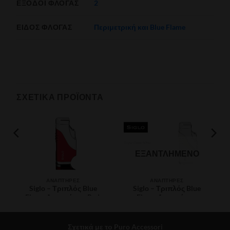
ΈΞΟΔΟΙ ΦΛΌΓΑΣ
2
ΕΊΔΟΣ ΦΛΟΓΑΣ
Περιμετρική και Blue Flame
ΣΧΕΤΙΚΆ ΠΡΟΪΌΝΤΑ
ΕΞΑΝΤΛΗΜΈΝΟ
ΑΝΑΠΤΉΡΕΣ
ΑΝΑΠΤΉΡΕΣ
Siglo – Τριπλός Blue
Siglo – Τριπλός Blue
Flame Αναπτήρας Red,
Flame Αναπτήρας
incl. Punch
White, incl. Punch
€
150.00
€
120.00
Σχετικά με το Puro Accessori