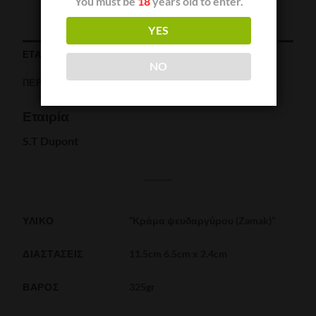
You must be
18
years old to enter.
YES
ΕΤΑΙΡΊΑ
NO
ΠΕΡΙΓΡΑΦΉ
Εταιρία
S.T Dupont
ΥΛΙΚΌ
“Κράμα ψευδαργύρου (Zamak)”
ΔΙΑΣΤΆΣΕΙΣ
11.5cm 6.5cm x 2.4cm
ΒΆΡΟΣ
325gr