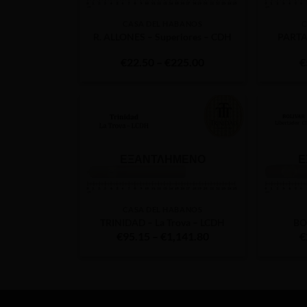
CASA DEL HABANOS
C
R. ALLONES – Superiores – CDH
PARTA
Price
€
22.50
–
€
225.00
€
range:
€22.50
through
€225.00
ΕΞΑΝΤΛΗΜΈΝΟ
Ε
CASA DEL HABANOS
TRINIDAD – La Trova – LCDH
BO
Price
€
95.15
–
€
1,141.80
€
range:
€95.15
through
€1,141.80