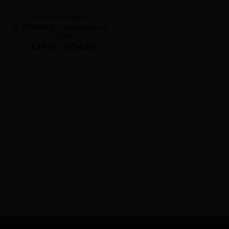
CASA DEL HABANOS
H. UPMANN – Connoisseur B –
CDH
Price
€
29.45
–
€
736.25
range:
€29.45
through
€736.25