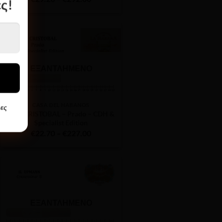
ς!
range:
€29.20
through
0
€292.00
ΕΞΑΝΤΛΗΜΈΝΟ
CASA DEL HABANOS
ες
SAN CRISTOBAL – Prado – CDH &
Specialist Edition
Price
€
22.70
–
€
227.00
range:
€22.70
through
€227.00
ΕΞΑΝΤΛΗΜΈΝΟ