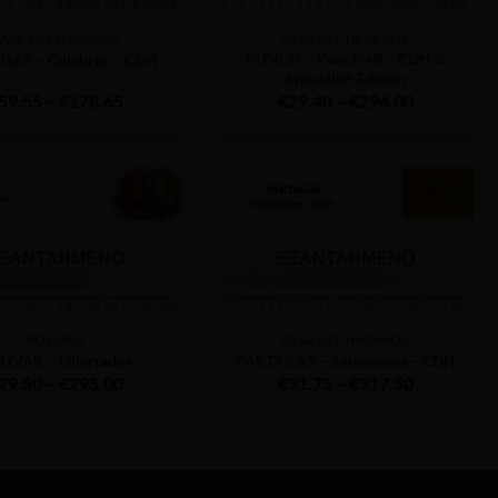
ASA DEL HABANOS
CASA DEL HABANOS
PUNCH – Punch 48 – CDH &
GAS – Culebras – CDH
Specialist Edition
Price
Price
59.55
–
€
178.65
€
29.40
–
€
294.00
range:
range:
€59.55
€29.40
through
through
€178.65
€294.00
ΞΑΝΤΛΗΜΈΝΟ
ΕΞΑΝΤΛΗΜΈΝΟ
BOLIVAR
CASA DEL HABANOS
LIVAR – Libertador
PARTAGAS – Salomones – CDH
Price
Price
29.50
–
€
295.00
€
31.75
–
€
317.50
range:
range:
€29.50
€31.75
through
through
€295.00
€317.50