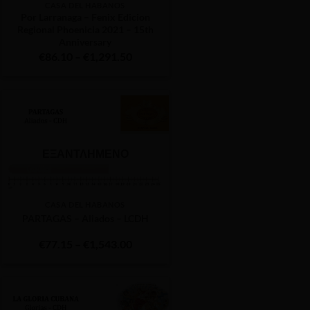
CASA DEL HABANOS
Por Larranaga – Fenix Edicion
Regional Phoenicia 2021 – 15th
Anniversary
Price
€
86.10
–
€
1,291.50
range:
€86.10
through
0
€1,291.50
ΕΞΑΝΤΛΗΜΈΝΟ
CASA DEL HABANOS
PARTAGAS – Aliados – LCDH
Price
€
77.15
–
€
1,543.00
range:
€77.15
through
€1,543.00