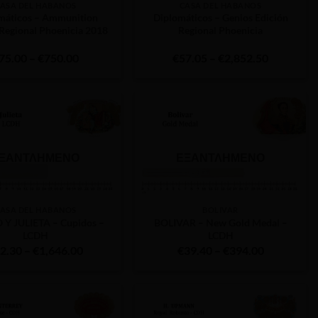
ASA DEL HABANOS
CASA DEL HABANOS
máticos – Ammunition
Diplomáticos – Genios Edición
 Regional Phoenicia 2018
Regional Phoenicia
Price
Price
75.00
–
€
750.00
€
57.05
–
€
2,852.50
range:
range:
€75.00
€57.05
through
through
€750.00
€2,852.5
ΞΑΝΤΛΗΜΈΝΟ
ΕΞΑΝΤΛΗΜΈΝΟ
ASA DEL HABANOS
BOLIVAR
Y JULIETA – Cupidos –
BOLIVAR – New Gold Medal –
LCDH
LCDH
Price
Price
2.30
–
€
1,646.00
€
39.40
–
€
394.00
range:
range:
€82.30
€39.40
through
through
€1,646.00
€394.00