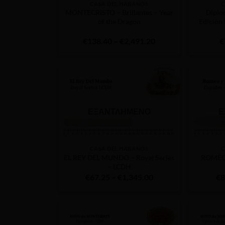
CASA DEL HABANOS
C
MONTECRISTO – Brillantes – Year
Diplo
of the Dragon
Edición
Price
€
138.40
–
€
2,491.20
€
range:
€138.40
through
€2,491.20
ΕΞΑΝΤΛΗΜΈΝΟ
Ε
CASA DEL HABANOS
C
EL REY DEL MUNDO – Royal Series
ROMEO 
– LCDH
Price
€
67.25
–
€
1,345.00
€
8
range:
€67.25
through
€1,345.00