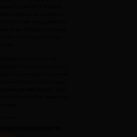
gas Club και Mini. Η σειρά
ς από το πρώτο σε πωλήσεις
rie D No4, και, όπως και αυτό,
ακριτές και πιπεράτες γεύσεις
α με τη δυνατή γεύση του
πνού.
χεδιασμένη έτσι ώστε να
ερφό”, το Serie D No4, με τη
ρδέλα να ενισχύει το γευστικό
 Το
Serie E Puritos
της Partagas
ουράκι για κάθε στιγμή. Έχει
ση και τον μοναδικό χαρακτήρα
Partagas!
ντλημένο
κες καλλιέργειας από το