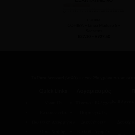
COHIBA
COHIBA – Linea Maduro 5 –
Secretos
Price
€
37.10
–
€
927.50
range:
€37.10
through
€927.50
Το Puro Accessori βαδίζει στον 25ο χρόνο παρουσί
Quick Links
Λογαριασμός
Π
Κ. Βάρναλη
About Us
Πίνακας Ελέγχου
Επικοινωνία
Παραγγελίες
Πολιτική Απορρήτου
Διευθύνσεις
Δευτέρα
Όροι Χρήσης
Καλάθι Αγορών