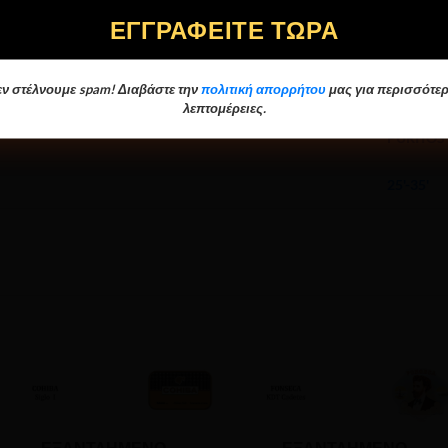
ν στέλνουμε spam! Διαβάστε την
πολιτική απορρήτου
μας για περισσότερ
λεπτομέρειες.
PURITOS
25'-35'
ΕΞΑΝΤΛΗΜΈΝΟ
ΕΞΑΝΤΛΗΜΈΝΟ