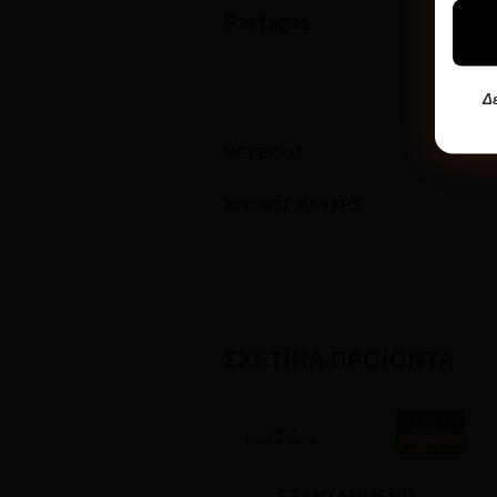
Partagas
Δε
ΜΈΓΕΘΟΣ
ΧΡΌΝΟΣ ΚΑΎΣΗΣ
ΣΧΕΤΙΚΆ ΠΡΟΪΌΝΤΑ
ΕΞΑΝΤΛΗΜΈΝΟ