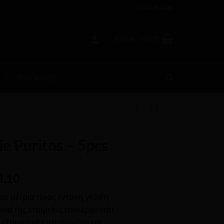
210-6254426
Καλάθι /
€
0.00
ΠΡΟΣΦΟΡΕΣ
ie Puritos – 5pcs
8.10
s με μέτρια προς έντονη γεύση
ια της εταιρείας που έρχονται
εξαιρετικά επιτυχημένα και