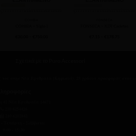
COHIBA
FONSECA
COHIBA – Siglo I
FONSECA – KDT Cadetes
Price
Price
€
30.00
–
€
750.00
€
7.15
–
€
178.75
range:
range:
€30.00
€7.15
through
through
€750.00
€178.75
Σχετικά με το Puro Accessori
ας του στην Νέα Ερυθραία (Κηφισιά). 25 χρόνια προσφοράς στον κ
ληροφορίες
 42 Νέα Ερυθραία 14671
210 6254426
210 6202842
 - Τετάρτη - Σάββατο:
9:00 - 15:30