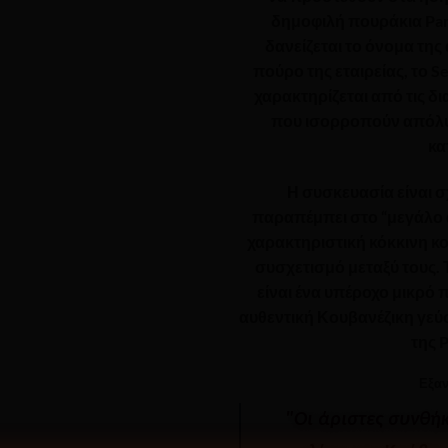
δημοφιλή πουράκια Parta
δανείζεται το όνομα τη
πούρο της εταιρείας, το Se
χαρακτηρίζεται από τις
δι
που ισορροπούν απόλυτ
κα
Η συσκευασία είναι σ
παραπέμπει στο “μεγάλο αδ
χαρακτηριστική κόκκινη κο
συσχετισμό μεταξύ τους.
είναι ένα υπέροχο μικρό π
αυθεντική Κουβανέζικη γεύ
της 
Εξα
"Οι άριστες συνθή