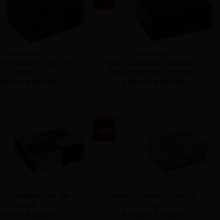
ΠΡΟΣΦΟΡΕΣ
ΠΡΟΣΦΟΡΕΣ
 – Υγραντήρας για 130
Jemar – Tanganica Collection –
Πούρα
Υγραντήρας για 130 Πούρα
Original
Η
Original
Η
720.00
€
432.00
€
720.00
€
432.00
price
τρέχουσα
price
τρέχουσα
was:
τιμή
was:
τιμή
€720.00.
είναι:
€720.00.
είναι:
€432.00.
€432.00.
-40%
ΠΡΟΣΦΟΡΕΣ
ΠΡΟΣΦΟΡΕΣ
 – Υγραντήρας για 100
Jemar – Υγραντήρας για 70
Πούρα
Πούρα
Original
Η
Original
Η
500.00
€
300.00
€
320.00
€
192.00