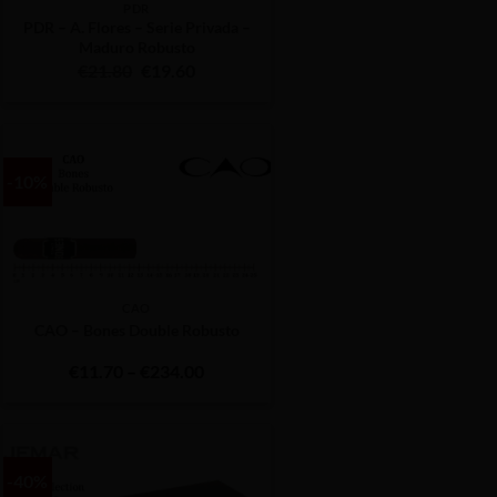
PDR
PDR – A. Flores – Serie Privada –
Maduro Robusto
Original
Η
€
21.80
€
19.60
price
τρέχουσα
was:
τιμή
€21.80.
είναι:
€19.60.
-10%
CAO
CAO – Bones Double Robusto
Price
€
11.70
–
€
234.00
range:
€11.70
through
€234.00
-40%