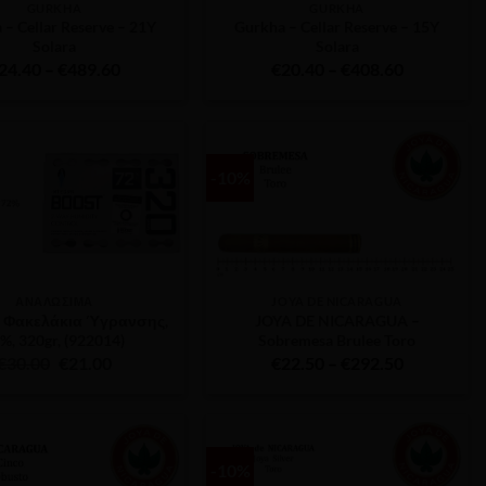
GURKHA
GURKHA
 – Cellar Reserve – 21Y
Gurkha – Cellar Reserve – 15Y
Solara
Solara
Price
Price
24.40
–
€
489.60
€
20.40
–
€
408.60
range:
range:
€24.40
€20.40
through
through
€489.60
€408.60
-10%
ΑΝΑΛΏΣΙΜΑ
JOYA DE NICARAGUA
 – Φακελάκια Ύγρανσης,
JOYA DE NICARAGUA –
%, 320gr, (922014)
Sobremesa Brulee Toro
Original
Η
Price
€
30.00
€
21.00
€
22.50
–
€
292.50
price
τρέχουσα
range:
was:
τιμή
€22.50
€30.00.
είναι:
through
€21.00.
€292.50
-10%