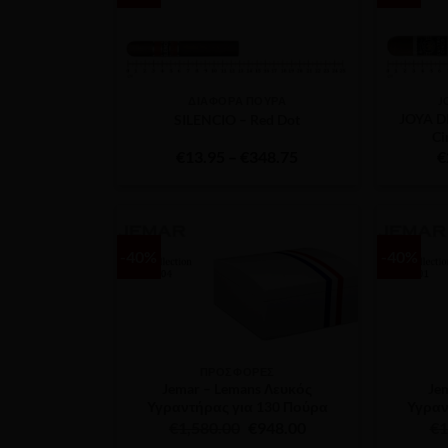
ΔΙΑΦΟΡΑ ΠΟΥΡΑ
J
JOYA D
SILENCIO – Red Dot
Ci
Price
€
13.95
–
€
348.75
€
range:
€13.95
through
€348.75
-40%
-40%
ΠΡΟΣΦΟΡΕΣ
Jemar – Lemans Λευκός
Je
Υγραντήρας για 130 Πούρα
Υγραν
Original
Η
€
1,580.00
€
948.00
€
1
price
τρέχουσα