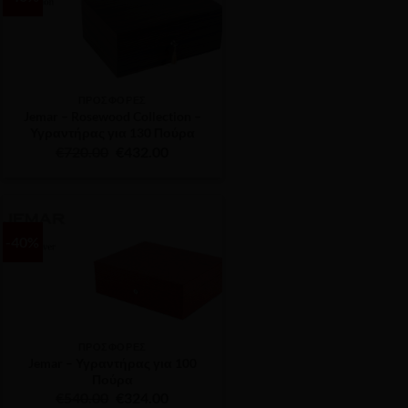
ΠΡΟΣΦΟΡΕΣ
Jemar – Rosewood Collection –
Υγραντήρας για 130 Πούρα
Original
Η
€
720.00
€
432.00
price
τρέχουσα
was:
τιμή
€720.00.
είναι:
€432.00.
-40%
ΠΡΟΣΦΟΡΕΣ
Jemar – Υγραντήρας για 100
Πούρα
Original
Η
€
540.00
€
324.00