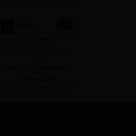
price
τρέχουσα
was:
τιμή
€540.00.
είναι:
€324.00.
-10%
ΕΞΑΝΤΛΗΜΈΝΟ
GURKHA
Gurkha – Royal Challenge Natural
– Robusto
Price
€
14.85
–
€
297.00
range:
€14.85
through
€297.00
απνιστή...
Διαβάστε περισσότερα