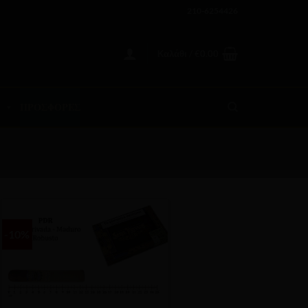
210-6254426
Καλάθι /
€
0.00
ΠΡΟΣΦΟΡΕΣ
-10%