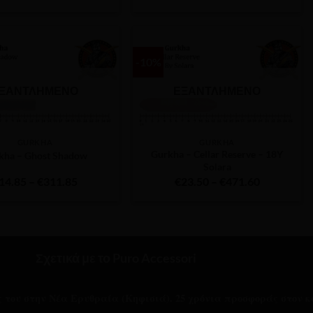
price
τρέχουσα
price
τρέχουσα
was:
τιμή
was:
τιμή
€500.00.
είναι:
€320.00.
είναι:
€300.00.
€192.00.
-10%
ΞΑΝΤΛΗΜΈΝΟ
ΕΞΑΝΤΛΗΜΈΝΟ
GURKHA
GURKHA
Gurkha – Cellar Reserve – 18Y
kha – Ghost Shadow
Solara
Price
Price
14.85
–
€
311.85
€
23.50
–
€
471.60
range:
range:
€14.85
€23.50
through
through
€311.85
€471.60
Σχετικά με το Puro Accessori
ας του στην Νέα Ερυθραία (Κηφισιά). 25 χρόνια προσφοράς στον κ