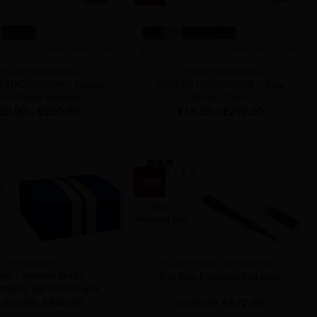
OYA DE NICARAGUA
JOYA DE NICARAGUA
E NICARAGUA – Cuatro
JOYA DE NICARAGUA – Joya
nco Doble Robusto
Silver – Toro
Price
Price
20.00
–
€
200.00
€
14.85
–
€
297.00
range:
range:
€20.00
€14.85
through
through
€200.00
€297.00
-20%
ΠΡΟΣΦΟΡΕΣ
ΒLACK FRIDAY ΠΡΟΣΦΟΡΈΣ
mar – Lemans Μπλε
Elie Bleu Fountain Pen Blue
τήρας για 130 Πούρα
Original
Η
Original
Η
,580.00
€
948.00
€
715.00
€
572.00
price
τρέχουσα
price
τρέχουσα