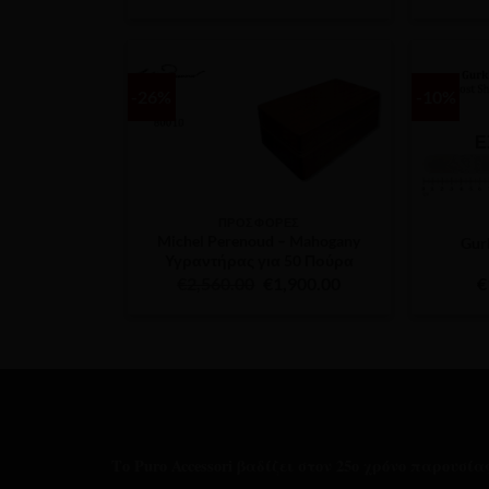
price
τρέχουσα
was:
τιμή
€540.00.
είναι:
€324.00.
-26%
-10%
Ε
ΠΡΟΣΦΟΡΕΣ
Michel Perenoud – Mahogany
Gur
Υγραντήρας για 50 Πούρα
Original
Η
€
2,560.00
€
1,900.00
€
price
τρέχουσα
was:
τιμή
€2,560.00.
είναι:
€1,900.00.
Το Puro Accessori βαδίζει στον 25ο χρόνο παρουσί