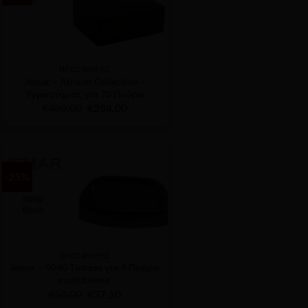
ΠΡΟΣΦΟΡΕΣ
Jemar – African Collection –
Υγραντήρας για 70 Πούρα
Original
Η
€
480.00
€
288.00
price
τρέχουσα
was:
τιμή
€480.00.
είναι:
€288.00.
-25%
ΠΡΟΣΦΟΡΕΣ
Jemar – 9040 Τασάκι για 4 Πούρα
multi/colour
Original
Η
€
50.00
€
37.50
price
τρέχουσα