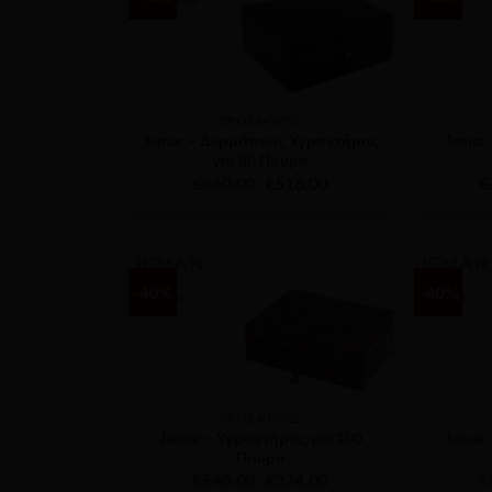
ΠΡΟΣΦΟΡΕΣ
Jemar – Δερμάτινος Υγραντήρας
Jemar
για 80 Πούρα
Original
Η
€
860.00
€
516.00
€
price
τρέχουσα
was:
τιμή
€860.00.
είναι:
€516.00.
-40%
-40%
ΠΡΟΣΦΟΡΕΣ
Jemar – Υγραντήρας για 100
Jemar
Πούρα
Original
Η
€
540.00
€
324.00
€